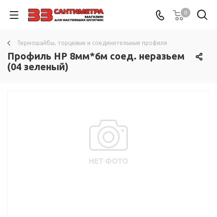
0
Термошайбы, торцевые и соединительные профиля
Профиль HP 8мм*6м соед. неразьем
(04 зеленый)