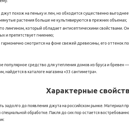
ему:
 джут похож на пеньку и лен, но обходится существенно выгодне
омянутые растения больше не культивируются в прежних объемах;
то лингином, который обладает антисептическими свойствами. Он
ых и препятствует гниению;
гармонично смотрится на фоне свежей древесины, его оттенок по
ое популярное средство для утепления домов из бруса и бревен 
ом, найдется в каталоге магазина «33 сантиметра».
Характерные свойств
ь задолго до появления джута на российском рынке. Материал пр
специальной обработке. Пакля до сих пор остается востребованн
м: