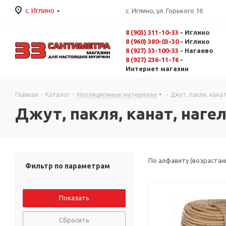
с. Иглино
с. Иглино, ул. Горького 16
8 (903) 311-10-33
- Иглино
8 (960) 380-03-30
- Иглино
8 (927) 33-100-33
- Нагаево
8 (927) 236-11-76
-
Интернет магазин
Главная
-
Каталог
-
Изоляционные материалы
-
Джут, пакля, канат
Джут, пакля, канат, нагел
По алфавиту (возрастан
Фильтр по параметрам
Сбросить