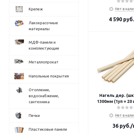
Крепеж
Нет в нал
4 590
руб.
Лакокрасочные
материалы
МДФ-панели и
комплектующие
Металлопрокат
Напольные покрытия
Отопление,
Нагель дер. (шка
водоснабжение,
1300мм (1уп = 20
сантехника
Печки
Нет в нал
36
руб.
/
Пластиковые панели