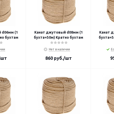
 d06мм (1
Канат джутовый d08мм (1
Канат д
но бухтам
бухта=50м) Кратно бухтам
бухта=5
ичии
Нет в наличии
Ес
/шт
860
руб.
/шт
9