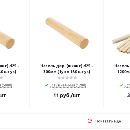
нт) d25 -
Нагель дер. (шкант) d25 -
Нагель 
50 штук)
300мм (1уп = 150 штук)
1200мм
 (5000)
Есть в наличии (1200)
Ест
шт
11
руб.
/шт
3
Показать еще