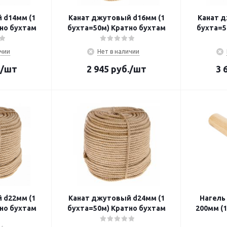
 d14мм (1
Канат джутовый d16мм (1
Канат д
но бухтам
бухта=50м) Кратно бухтам
бухта=5
ичии
Нет в наличии
/шт
2 945
руб.
/шт
3 
 d22мм (1
Канат джутовый d24мм (1
Нагель 
но бухтам
бухта=50м) Кратно бухтам
200мм (1