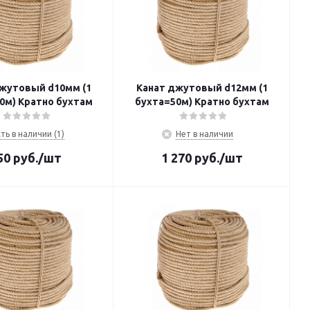
жутовый d10мм (1
Канат джутовый d12мм (1
0м) Кратно бухтам
бухта=50м) Кратно бухтам
ть в наличии (1)
Нет в наличии
50
руб.
/шт
1 270
руб.
/шт