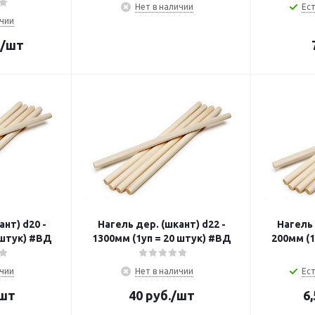
Нет в наличии
Ест
ичии
/шт
нт) d20 -
Нагель дер. (шкант) d22 -
Нагель 
 штук) #ВД
1300мм (1уп = 20 штук) #ВД
200мм (1
ичии
Нет в наличии
Ест
шт
40
руб.
/шт
6,