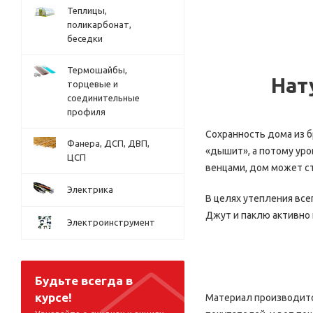
Теплицы,
поликарбонат,
беседки
Термошайбы,
Нат
торцевые и
соединительные
профиля
Сохранность дома из б
Фанера, ДСП, ДВП,
«дышит», а потому ур
ЦСП
венцами, дом может с
Электрика
В целях утепления все
Джут и паклю активно 
Электроинструмент
Будьте всегда в
курсе!
Материал производится