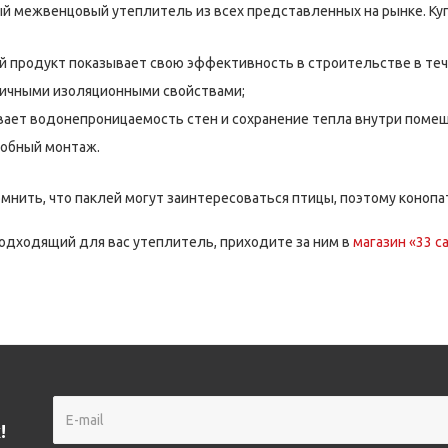
й межвенцовый утеплитель из всех представленных на рынке. Куп
й продукт показывает свою эффективность в строительстве в теч
личными изоляционными свойствами;
вает водонепроницаемость стен и сохранение тепла внутри помещ
добный монтаж.
омнить, что паклей могут заинтересоваться птицы, поэтому коноп
одходящий для вас утеплитель, приходите за ним в
магазин «33 с
!