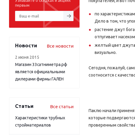
Узнавайте о скидках и акциях
покупателей, и вот поч
первым
по характеристикам
Дело в том, что уп
растение джут бога
отпугивает насеком
Новости
желтый цвет джута 
Все новости
визуально.
2 июня 2015
Магазин 33сатниметра.рф
Сегодня, пожалуй, сам
является официальными
соотносится с качеств
дилерами фирмы ГАЛЕН
Статьи
Все статьи
Паклю начали применят
Характеристики трубных
которые подвергаются 
стройматериалов
проверенным свойства