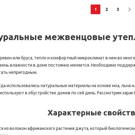
1
2
3
уральные межвенцовые утепл
ревен или бруса, тепло и комфортный микроклимат в нем во мног
овень влажности в доме постоянно меняется. Необходимо поддерж
тать непригодным.
гда использовались натуральные материалы на основе мха, льна 
используют в обустройстве домов по сей день. Рассмотрим харак
Характерные свойств
 из волокон африканского растения джута, который биологически