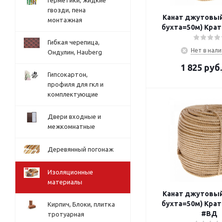
Герметики, жидкие
гвозди, пена
Канат джутовый
монтажная
бухта=50м) Крат
Гибкая черепица,
Нет в нал
Ондулин, Hauberg
1 825
руб.
Гипсокартон,
профиля для гкл и
комплектующие
Двери входные и
межкомнатные
Деревянный погонаж
Изоляционные
материалы
Канат джутовый
бухта=50м) Крат
Кирпич, Блоки, плитка
#ВД
тротуарная