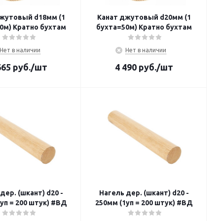
жутовый d18мм (1
Канат джутовый d20мм (1
0м) Кратно бухтам
бухта=50м) Кратно бухтам
Нет в наличии
Нет в наличии
665
руб.
/шт
4 490
руб.
/шт
дер. (шкант) d20 -
Нагель дер. (шкант) d20 -
уп = 200 штук) #ВД
250мм (1уп = 200 штук) #ВД