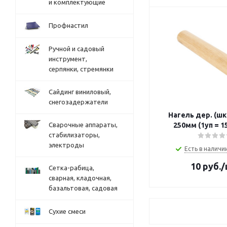
и комплектующие
Профнастил
Ручной и садовый
инструмент,
серпянки, стремянки
Сайдинг виниловый,
снегозадержатели
Нагель дер. (шка
Сварочные аппараты,
250мм (1уп = 1
стабилизаторы,
электроды
Есть в наличии
10
руб.
/
Сетка-рабица,
сварная, кладочная,
базальтовая, садовая
Сухие смеси