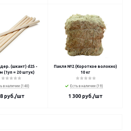
дер. (шкант) d25 -
Пакля №2 (Короткое волокно)
 (1уп = 20 штук)
10 кг
ь в наличии (140)
Есть в наличии (19)
8
руб.
/шт
1 300
руб.
/шт