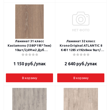
Ламинат 31 класс
Ламинат 32 класс
Kastamonu (1380*195*7мм)
KronoOriginal ATLANTIC 8
10шт/2,691м2 Дуб
К451 1285 х192х8мм 9шт/
Джакарта
уп/2,22м2 Дуб Сильвердейл
1 150
руб.
/упак
2 640
руб.
/упак
В корзину
В корзину