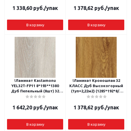
1 338,60
руб.
/упак
1 378,62
руб.
/упак
В корзину
В корзину
!Ламинат Kastamonu
!Ламинат Кроношпан 32
YEL32T-FP11 8*193**1380
КЛАСС Дуб Высокогорный
Дуб Пепельный (8шт) 32
(1уп=2,22м2) (1285*192*8/9
класс
штук)
1 642,20
руб.
/упак
1 378,62
руб.
/упак
В корзину
В корзину