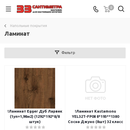
0
Напольные покрытия
Ламинат
Фильтр
!Ламинат Egger Дуб Ларвик
!Ламинат Kastamonu
(1уп=1,98м2) (1292*192*8/8
YEL32T-FP08 8*193**1380
штук)
Сосна Джуно (8шт) 32 класс