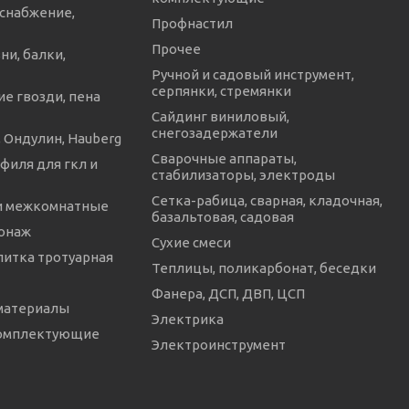
снабжение,
Профнастил
Прочее
ни, балки,
Ручной и садовый инструмент,
серпянки, стремянки
е гвозди, пена
Сайдинг виниловый,
снегозадержатели
 Ондулин, Hauberg
Сварочные аппараты,
филя для гкл и
стабилизаторы, электроды
Сетка-рабица, сварная, кладочная,
и межкомнатные
базальтовая, садовая
онаж
Сухие смеси
литка тротуарная
Теплицы, поликарбонат, беседки
Фанера, ДСП, ДВП, ЦСП
материалы
Электрика
комплектующие
Электроинструмент