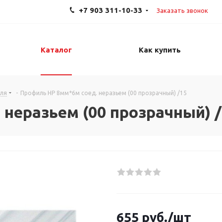
+7 903 311-10-33
Заказать звонок
Каталог
Как купить
иля
-
Профиль HP 8мм*6м соед. неразьем (00 прозрачный) /15
неразьем (00 прозрачный) 
655
руб.
/шт