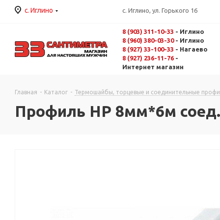
с. Иглино
с. Иглино, ул. Горького 16
8 (903) 311-10-33
- Иглино
8 (960) 380-03-30
- Иглино
8 (927) 33-100-33
- Нагаево
8 (927) 236-11-76
-
Интернет магазин
Главная
-
Каталог
-
Термошайбы, торцевые и соединительные проф
Профиль HP 8мм*6м соед. 