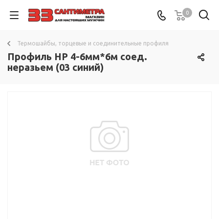
0
Термошайбы, торцевые и соединительные профиля
Профиль HP 4-6мм*6м соед.
неразьем (03 синий)