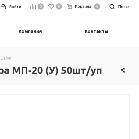
Корзина
Войти
Поиск
0
0
0
Компания
Контакты
0шт/уп
а МП-20 (У) 50шт/уп