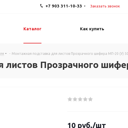
+7 903 311-10-33
Заказать звонок
Каталог
Как купить
иля
-
Монтажная подставка для листов Прозрачного шифера МП-20 (У) 5
 листов Прозрачного шифер
10
руб.
/шт