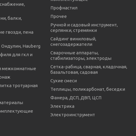
снабжение,
Профнастил
Прочее
ни, балки,
Ручной и садовый инструмент,
серпянки, стремянки
е гвозди, пена
Сайдинг виниловый,
снегозадержатели
 Ондулин, Hauberg
Сварочные аппараты,
филя для гкл и
стабилизаторы, электроды
Сетка-рабица, сварная, кладочная,
и межкомнатные
базальтовая, садовая
онаж
Сухие смеси
литка тротуарная
Теплицы, поликарбонат, беседки
Фанера, ДСП, ДВП, ЦСП
материалы
Электрика
комплектующие
Электроинструмент