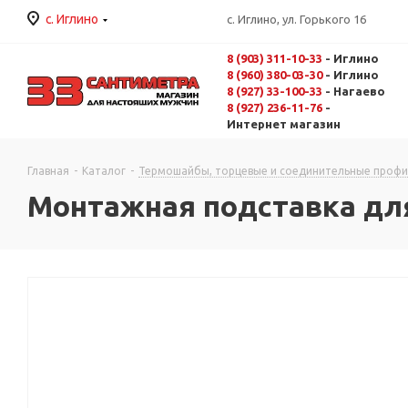
с. Иглино
с. Иглино, ул. Горького 16
8 (903) 311-10-33
- Иглино
8 (960) 380-03-30
- Иглино
8 (927) 33-100-33
- Нагаево
8 (927) 236-11-76
-
Интернет магазин
Главная
-
Каталог
-
Термошайбы, торцевые и соединительные проф
Монтажная подставка для