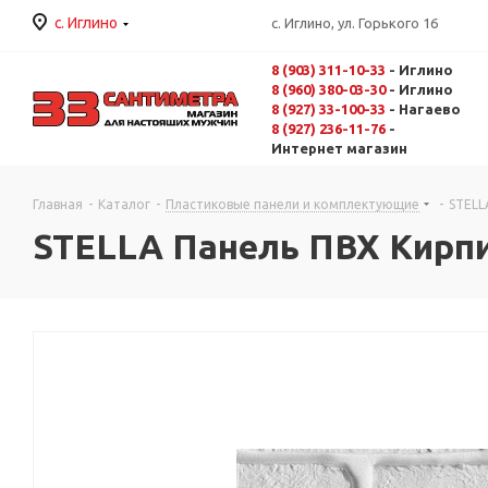
с. Иглино
с. Иглино, ул. Горького 16
8 (903) 311-10-33
- Иглино
8 (960) 380-03-30
- Иглино
8 (927) 33-100-33
- Нагаево
8 (927) 236-11-76
-
Интернет магазин
Главная
-
Каталог
-
Пластиковые панели и комплектующие
-
STELL
STELLA Панель ПВХ Кирпи