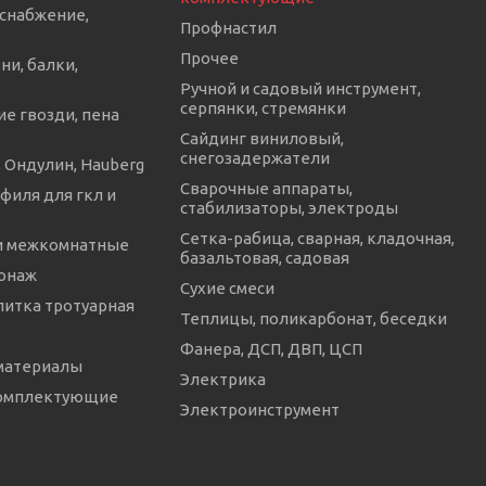
снабжение,
Профнастил
Прочее
ни, балки,
Ручной и садовый инструмент,
серпянки, стремянки
е гвозди, пена
Сайдинг виниловый,
снегозадержатели
 Ондулин, Hauberg
Сварочные аппараты,
филя для гкл и
стабилизаторы, электроды
Сетка-рабица, сварная, кладочная,
и межкомнатные
базальтовая, садовая
онаж
Сухие смеси
литка тротуарная
Теплицы, поликарбонат, беседки
Фанера, ДСП, ДВП, ЦСП
материалы
Электрика
комплектующие
Электроинструмент