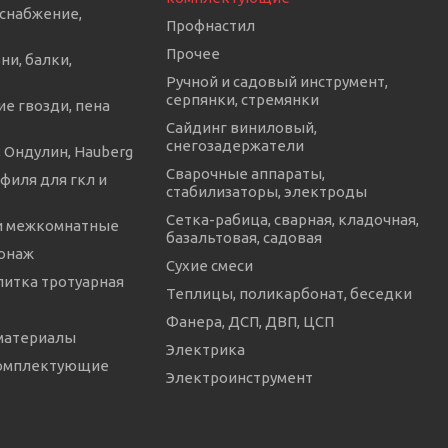
снабжение,
Профнастил
Прочее
ни, балки,
Ручной и садовый инструмент,
серпянки, стремянки
е гвозди, пена
Сайдинг виниловый,
снегозадержатели
 Ондулин, Hauberg
Сварочные аппараты,
филя для гкл и
стабилизаторы, электроды
Сетка-рабица, сварная, кладочная,
и межкомнатные
базальтовая, садовая
онаж
Сухие смеси
литка тротуарная
Теплицы, поликарбонат, беседки
Фанера, ДСП, ДВП, ЦСП
материалы
Электрика
комплектующие
Электроинструмент