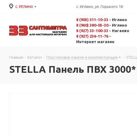
с. Иглино
с. Иглино, ул. Горького 16
8 (903) 311-10-33
- Иглино
8 (960) 380-03-30
- Иглино
8 (927) 33-100-33
- Нагаево
8 (927) 236-11-76
-
Интернет магазин
Главная
-
Каталог
-
Пластиковые панели и комплектующие
-
STELL
STELLA Панель ПВХ 3000*