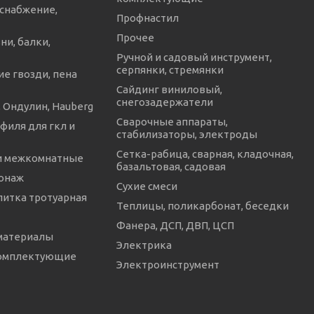
снабжение,
Профнастил
Прочее
ни, балки,
Ручной и садовый инструмент,
серпянки, стремянки
е гвозди, пена
Сайдинг виниловый,
снегозадержатели
 Ондулин, Hauberg
Сварочные аппараты,
филя для гкл и
стабилизаторы, электроды
Сетка-рабица, сварная, кладочная,
и межкомнатные
базальтовая, садовая
онаж
Сухие смеси
литка тротуарная
Теплицы, поликарбонат, беседки
Фанера, ДСП, ДВП, ЦСП
материалы
Электрика
комплектующие
Электроинструмент