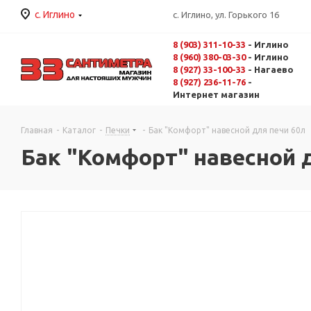
с. Иглино
с. Иглино, ул. Горького 16
8 (903) 311-10-33
- Иглино
8 (960) 380-03-30
- Иглино
8 (927) 33-100-33
- Нагаево
8 (927) 236-11-76
-
Интернет магазин
Главная
-
Каталог
-
Печки
-
Бак "Комфорт" навесной для печи 60л
Бак "Комфорт" навесной 