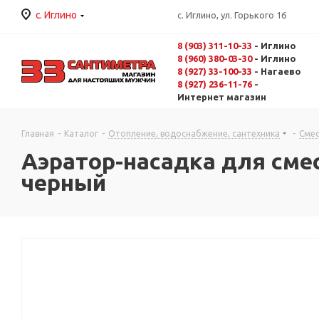
с. Иглино
с. Иглино, ул. Горького 16
8 (903) 311-10-33
- Иглино
8 (960) 380-03-30
- Иглино
8 (927) 33-100-33
- Нагаево
8 (927) 236-11-76
-
Интернет магазин
Главная
-
Каталог
-
Отопление, водоснабжение, сантехника
-
Смес
Аэратор-насадка для сме
черный