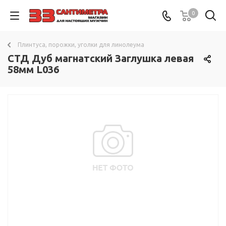
0
Плинтуса, порожки, уголки для линолеума
СТД Дуб магнатский Заглушка левая
58мм L036