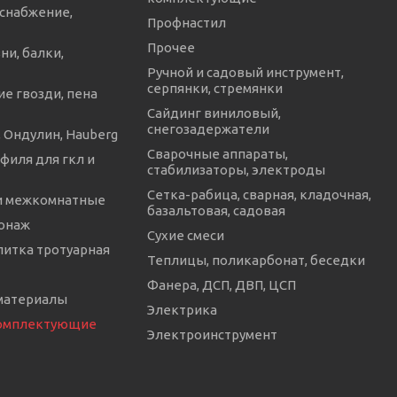
снабжение,
Профнастил
Прочее
ни, балки,
Ручной и садовый инструмент,
серпянки, стремянки
е гвозди, пена
Сайдинг виниловый,
снегозадержатели
 Ондулин, Hauberg
Сварочные аппараты,
филя для гкл и
стабилизаторы, электроды
Сетка-рабица, сварная, кладочная,
и межкомнатные
базальтовая, садовая
онаж
Сухие смеси
литка тротуарная
Теплицы, поликарбонат, беседки
Фанера, ДСП, ДВП, ЦСП
материалы
Электрика
комплектующие
Электроинструмент