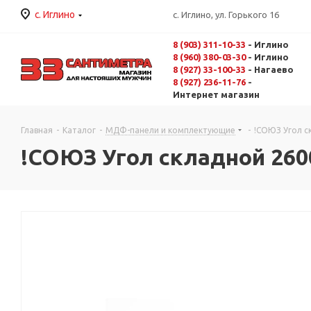
с. Иглино
с. Иглино, ул. Горького 16
8 (903) 311-10-33
- Иглино
8 (960) 380-03-30
- Иглино
8 (927) 33-100-33
- Нагаево
8 (927) 236-11-76
-
Интернет магазин
Главная
-
Каталог
-
МДФ-панели и комплектующие
-
!СОЮЗ Угол с
!СОЮЗ Угол складной 260