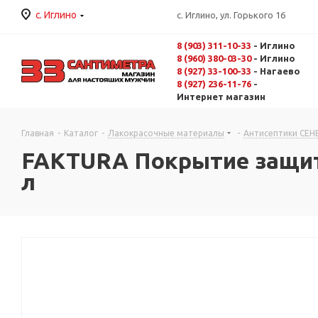
с. Иглино
с. Иглино, ул. Горького 16
8 (903) 311-10-33
- Иглино
8 (960) 380-03-30
- Иглино
8 (927) 33-100-33
- Нагаево
8 (927) 236-11-76
-
Интернет магазин
Главная
-
Каталог
-
Лакокрасочные материалы
-
Антисептики СЕН
FAKTURA Покрытие защитн
л