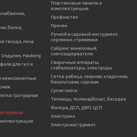
Пластиковые панели и
комплектующие
снабжение,
Профнастил
Прочее
ни, балки,
Ручной и садовый инструмент,
серпянки, стремянки
е гвозди, пена
Сайдинг виниловый,
снегозадержатели
 Ондулин, Hauberg
Сварочные аппараты,
филя для гкл и
стабилизаторы, электроды
Сетка-рабица, сварная, кладочная,
и межкомнатные
базальтовая, садовая
онаж
Сухие смеси
литка тротуарная
Теплицы, поликарбонат, беседки
Фанера, ДСП, ДВП, ЦСП
материалы
Электрика
комплектующие
Электроинструмент