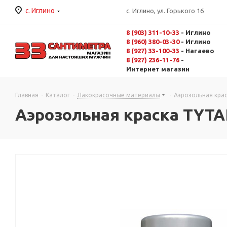
с. Иглино
с. Иглино, ул. Горького 16
8 (903) 311-10-33
- Иглино
8 (960) 380-03-30
- Иглино
8 (927) 33-100-33
- Нагаево
8 (927) 236-11-76
-
Интернет магазин
Главная
-
Каталог
-
Лакокрасочные материалы
-
Аэрозольная крас
Аэрозольная краска TYTAN