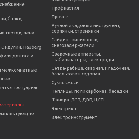
снабжение,
Профнастил
Прочее
ни, балки,
Ручной и садовый инструмент,
серпянки, стремянки
е гвозди, пена
Сайдинг виниловый,
снегозадержатели
 Ондулин, Hauberg
Сварочные аппараты,
филя для гкл и
стабилизаторы, электроды
Сетка-рабица, сварная, кладочная,
и межкомнатные
базальтовая, садовая
онаж
Сухие смеси
литка тротуарная
Теплицы, поликарбонат, беседки
Фанера, ДСП, ДВП, ЦСП
материалы
Электрика
комплектующие
Электроинструмент