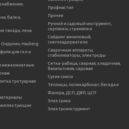
снабжение,
Профнастил
Прочее
ни, балки,
Ручной и садовый инструмент,
серпянки, стремянки
е гвозди, пена
Сайдинг виниловый,
снегозадержатели
 Ондулин, Hauberg
Сварочные аппараты,
филя для гкл и
стабилизаторы, электроды
Сетка-рабица, сварная, кладочная,
и межкомнатные
базальтовая, садовая
онаж
Сухие смеси
литка тротуарная
Теплицы, поликарбонат, беседки
Фанера, ДСП, ДВП, ЦСП
материалы
Электрика
комплектующие
Электроинструмент