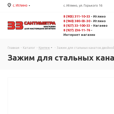
с. Иглино
с. Иглино, ул. Горького 16
8 (903) 311-10-33
- Иглино
8 (960) 380-03-30
- Иглино
8 (927) 33-100-33
- Нагаево
8 (927) 236-11-76
-
Интернет магазин
Главная
-
Каталог
-
Крепеж
-
Зажим для стальных канатов двойно
Зажим для стальных кан