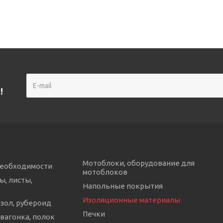
!
Мотоблоки, оборудование для
необходимости
мотоблоков
ы, листы,
Напольные покрытия
Изоляционные материалы
изол, рубероид
Печки
 вагонка, полок