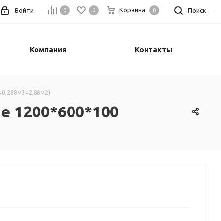
Корзина
Войти
Поиск
0
0
0
Компания
Контакты
0,288м3=2,88м2)
 1200*600*100