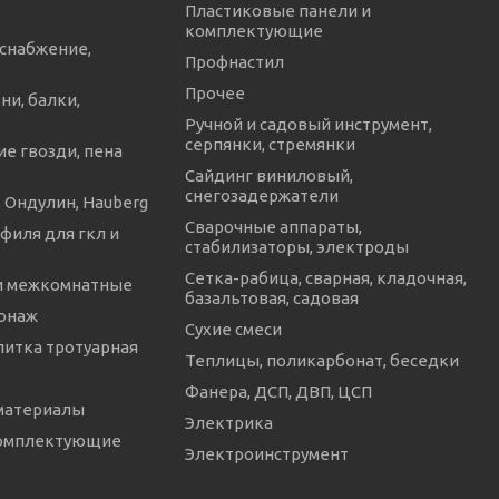
Пластиковые панели и
комплектующие
снабжение,
Профнастил
Прочее
ни, балки,
Ручной и садовый инструмент,
серпянки, стремянки
е гвозди, пена
Сайдинг виниловый,
снегозадержатели
 Ондулин, Hauberg
Сварочные аппараты,
филя для гкл и
стабилизаторы, электроды
Сетка-рабица, сварная, кладочная,
и межкомнатные
базальтовая, садовая
онаж
Сухие смеси
литка тротуарная
Теплицы, поликарбонат, беседки
Фанера, ДСП, ДВП, ЦСП
материалы
Электрика
комплектующие
Электроинструмент