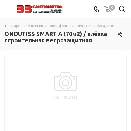
0
Гидро-паро пленки, изолон, фольгоизолон, сетки фасадные
ONDUTISS SMART A (70м2) / плёнка
строительная ветрозащитная