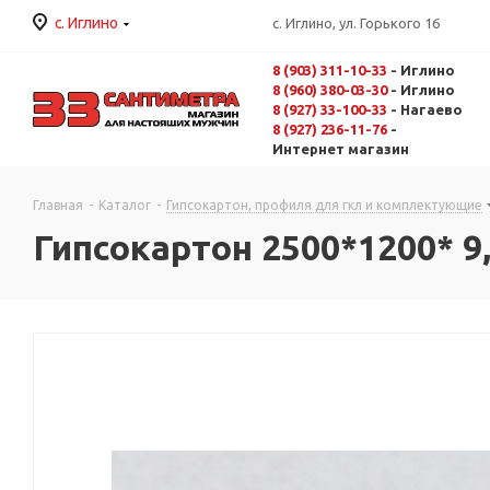
с. Иглино
с. Иглино, ул. Горького 16
8 (903) 311-10-33
- Иглино
8 (960) 380-03-30
- Иглино
8 (927) 33-100-33
- Нагаево
8 (927) 236-11-76
-
Интернет магазин
Главная
-
Каталог
-
Гипсокартон, профиля для гкл и комплектующие
Гипсокартон 2500*1200* 9,