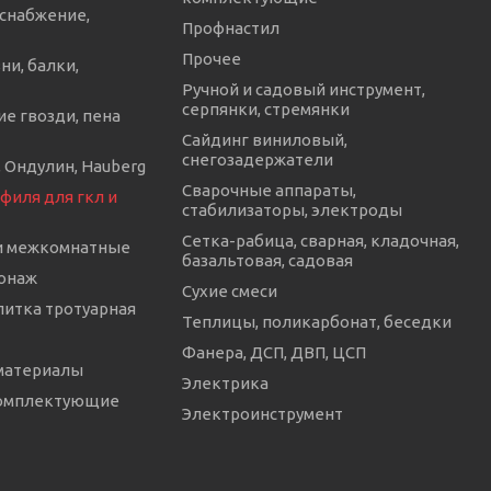
снабжение,
Профнастил
Прочее
ни, балки,
Ручной и садовый инструмент,
серпянки, стремянки
е гвозди, пена
Сайдинг виниловый,
снегозадержатели
 Ондулин, Hauberg
Сварочные аппараты,
филя для гкл и
стабилизаторы, электроды
Сетка-рабица, сварная, кладочная,
и межкомнатные
базальтовая, садовая
онаж
Сухие смеси
литка тротуарная
Теплицы, поликарбонат, беседки
Фанера, ДСП, ДВП, ЦСП
материалы
Электрика
комплектующие
Электроинструмент