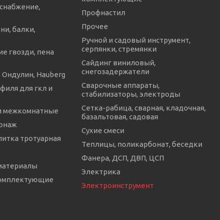
снабжение,
Профнастил
Прочее
ни, балки,
Ручной и садовый инструмент,
серпянки, стремянки
е гвозди, пена
Сайдинг виниловый,
снегозадержатели
 Ондулин, Hauberg
Сварочные аппараты,
филя для гкл и
стабилизаторы, электроды
Сетка-рабица, сварная, кладочная,
и межкомнатные
базальтовая, садовая
онаж
Сухие смеси
литка тротуарная
Теплицы, поликарбонат, беседки
Фанера, ДСП, ДВП, ЦСП
материалы
Электрика
комплектующие
Электроинструмент