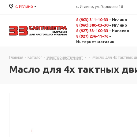
с. Иглино
с. Иглино, ул. Горького 16
8 (903) 311-10-33
- Иглино
8 (960) 380-03-30
- Иглино
8 (927) 33-100-33
- Нагаево
8 (927) 236-11-76
-
Интернет магазин
Главная
-
Каталог
-
Электроинструмент
-
Масло для 4х тактных дв
Масло для 4х тактных дви