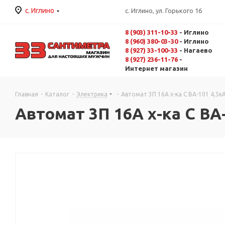
с. Иглино
с. Иглино, ул. Горького 16
8 (903) 311-10-33
- Иглино
8 (960) 380-03-30
- Иглино
8 (927) 33-100-33
- Нагаево
8 (927) 236-11-76
-
Интернет магазин
Главная
-
Каталог
-
Электрика
-
Автомат 3П 16А х-ка C ВА-101 4,5кА 
Автомат 3П 16А х-ка C ВА-