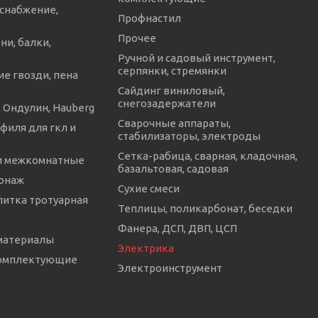
снабжение,
Профнастил
Прочее
ни, балки,
Ручной и садовый инструмент,
серпянки, стремянки
е гвозди, пена
Сайдинг виниловый,
снегозадержатели
 Ондулин, Hauberg
Сварочные аппараты,
филя для гкл и
стабилизаторы, электроды
Сетка-рабица, сварная, кладочная,
и межкомнатные
базальтовая, садовая
онаж
Сухие смеси
литка тротуарная
Теплицы, поликарбонат, беседки
Фанера, ДСП, ДВП, ЦСП
материалы
Электрика
комплектующие
Электроинструмент