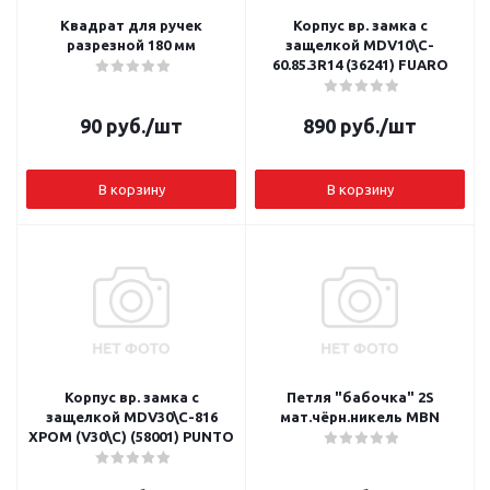
Квадрат для ручек
Корпус вр. замка с
разрезной 180 мм
защелкой MDV10\C-
60.85.3R14 (36241) FUARO
90
руб.
/шт
890
руб.
/шт
В корзину
В корзину
Корпус вр. замка с
Петля "бабочка" 2S
защелкой MDV30\C-816
мат.чёрн.никель MBN
ХРОМ (V30\C) (58001) PUNTO