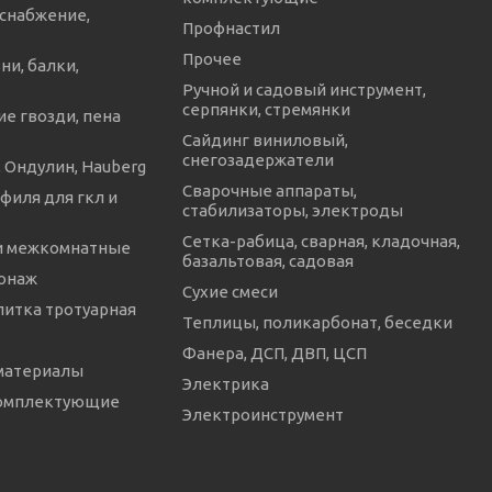
снабжение,
Профнастил
Прочее
ни, балки,
Ручной и садовый инструмент,
серпянки, стремянки
е гвозди, пена
Сайдинг виниловый,
снегозадержатели
 Ондулин, Hauberg
Сварочные аппараты,
филя для гкл и
стабилизаторы, электроды
Сетка-рабица, сварная, кладочная,
и межкомнатные
базальтовая, садовая
онаж
Сухие смеси
литка тротуарная
Теплицы, поликарбонат, беседки
Фанера, ДСП, ДВП, ЦСП
материалы
Электрика
комплектующие
Электроинструмент