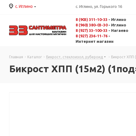
с. Иглино
с. Иглино, ул. Горького 16
8 (903) 311-10-33
- Иглино
8 (960) 380-03-30
- Иглино
8 (927) 33-100-33
- Нагаево
8 (927) 236-11-76
-
Интернет магазин
Главная
-
Каталог
-
Бикрост, стеклоизол, рубероид
-
Бикрост ХПП 
Бикрост ХПП (15м2) (1под