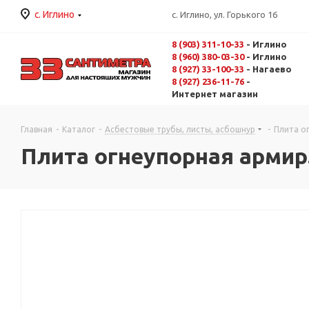
с. Иглино
с. Иглино, ул. Горького 16
8 (903) 311-10-33
- Иглино
8 (960) 380-03-30
- Иглино
8 (927) 33-100-33
- Нагаево
8 (927) 236-11-76
-
Интернет магазин
Главная
-
Каталог
-
Асбестовые трубы, листы, асбошнур
-
Плита о
Плита огнеупорная армир.