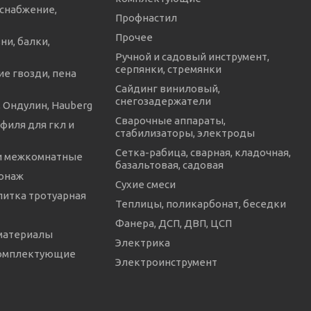
снабжение,
Профнастил
Прочее
ни, балки,
Ручной и садовый инструмент,
серпянки, стремянки
е гвозди, пена
Сайдинг виниловый,
снегозадержатели
 Ондулин, Hauberg
Сварочные аппараты,
филя для гкл и
стабилизаторы, электроды
Сетка-рабица, сварная, кладочная,
и межкомнатные
базальтовая, садовая
онаж
Сухие смеси
литка тротуарная
Теплицы, поликарбонат, беседки
Фанера, ДСП, ДВП, ЦСП
материалы
Электрика
комплектующие
Электроинструмент